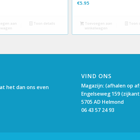
€
5.95
egen aan
Toon details
Toevoegen aan
Toon d
lwagen
winkelwagen
VIND ONS
Magazijn: (afhalen op a
aat het dan ons even
Engelseweg 159 (zijkant
5705 AD Helmond
06 43 57 24 93