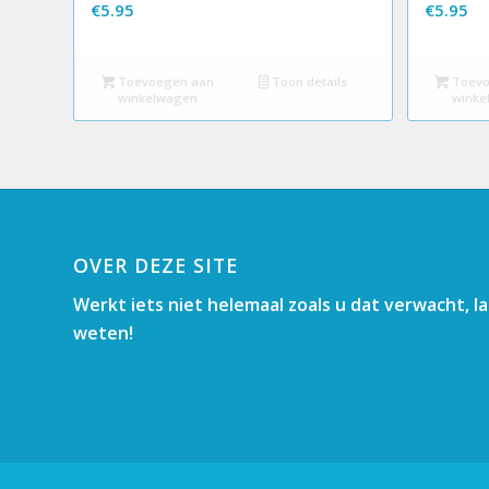
€
5.95
€
5.95
Toevoegen aan
Toon details
Toevo
winkelwagen
winke
OVER DEZE SITE
Werkt iets niet helemaal zoals u dat verwacht, l
weten!