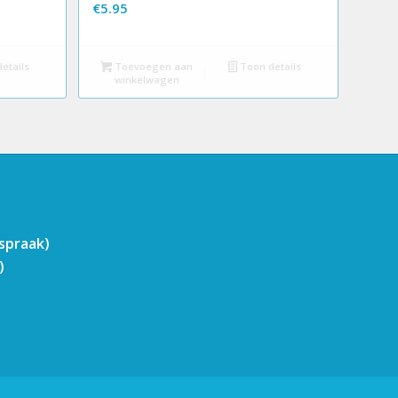
€
5.95
etails
Toevoegen aan
Toon details
winkelwagen
fspraak)
)