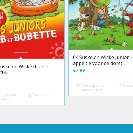
04.Suske en Wiske Junior –
appeltje voor de dorst
Suske en Wiske (Lunch
€
7.99
’14)
Toevoegen aan
Toon d
winkelwagen
egen aan
Toon details
lwagen