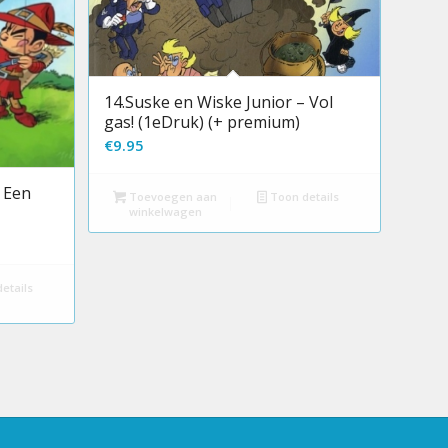
14.Suske en Wiske Junior – Vol
gas! (1eDruk) (+ premium)
€
9.95
 Een
Toevoegen aan
Toon details
winkelwagen
etails