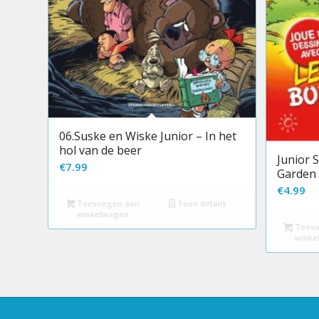
06.Suske en Wiske Junior – In het
hol van de beer
Junior 
€
7.99
Garden 
€
4.99
Toevoegen aan
Toon details
winkelwagen
Toevo
winke