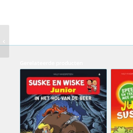
273.De rode ridder –
De duivelspenning
Gerelateerde producten