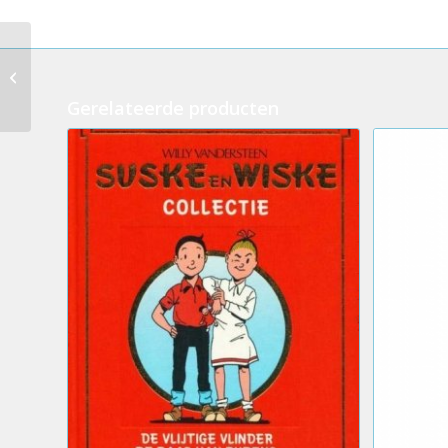
343.Suske en Wiske –
SOS Snowbell
(1eDruk)
Gerelateerde producten