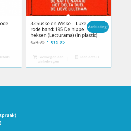
rode
33.Suske en Wiske – Luxe
Aanbieding!
rode band: 195 De hippe
heksen (Lecturama) (in plastic)
Oorspronkelijke
Huidige
€
24.95
€
19.95
prijs
prijs
was:
is:
etails
Toevoegen aan
Toon details
winkelwagen
€24.95.
€19.95.
fspraak)
)