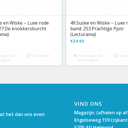
e en Wiske – Luxe rode
49.Suske en Wiske – Luxe 
27.De knokkersburcht
band: 253.Prachtige Pjotr
ama)
(Lecturama)
€
24.95
egen aan
Toon details
Toevoegen aan
Toon d
lwagen
winkelwagen
VIND ONS
Magazijn: (afhalen op a
aat het dan ons even
Engelseweg 159 (zijkant
5705 AD Helmond