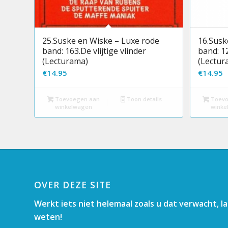
25.Suske en Wiske – Luxe rode
16.Susk
band: 163.De vlijtige vlinder
band: 1
(Lecturama)
(Lectur
€
14.95
€
14.95
Toevoegen aan
Toon details
Toevo
winkelwagen
winke
OVER DEZE SITE
Werkt iets niet helemaal zoals u dat verwacht, l
weten!