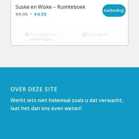
Suske en Wiske – Ruimteboek
Aanbieding!
Oorspronkelijke
Huidige
€
9.95
€
4.95
prijs
prijs
was:
is:
Toevoegen aan
Toon details
€9.95.
€4.95.
winkelwagen
OVER DEZE SITE
Werkt iets niet helemaal zoals u dat verwacht,
laat het dan ons even weten!