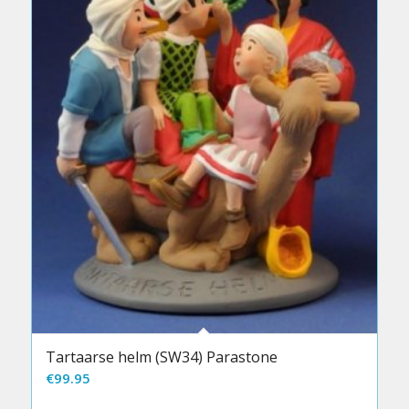
Tartaarse helm (SW34) Parastone
€
99.95