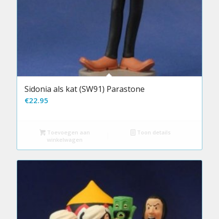
Sidonia als kat (SW91) Parastone
€
22.95
Toevoegen aan
Toon details
winkelwagen