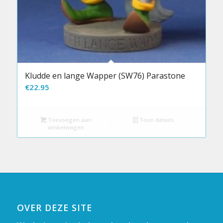
Kludde en lange Wapper (SW76) Parastone
€
22.95
Toevoegen aan
Toon details
winkelwagen
OVER DEZE SITE