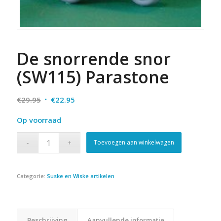
De snorrende snor
(SW115) Parastone
Oorspronkelijke
Huidige
€
29.95
€
22.95
prijs
prijs
Op voorraad
was:
is:
€29.95.
€22.95.
Toevoegen aan winkelwagen
Categorie:
Suske en Wiske artikelen
Beschrijving
Aanvullende informatie