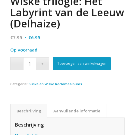
Wiske trilogie: Het
Labyrint van de Leeuw
(Delhaize)
Oorspronkelijke
Huidige
€
7.95
€
6.95
prijs
prijs
Op voorraad
was:
is:
€7.95.
€6.95.
Toevoegen aan winkelwagen
Categorie:
Suske en Wiske Reclamealbums
Beschrijving
Aanvullende informatie
Beschrijving