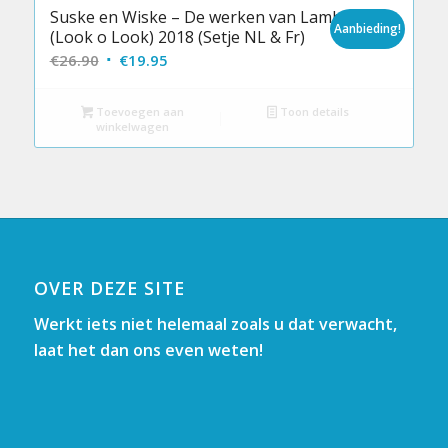
Suske en Wiske – De werken van Lambik
Aanbieding!
(Look o Look) 2018 (Setje NL & Fr)
Oorspronkelijke
Huidige
€
26.90
€
19.95
prijs
prijs
was:
is:
Toevoegen aan
Toon details
winkelwagen
€26.90.
€19.95.
OVER DEZE SITE
Werkt iets niet helemaal zoals u dat verwacht,
laat het dan ons even weten!