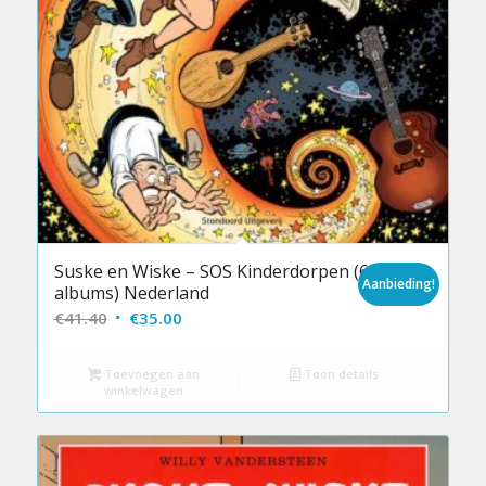
Suske en Wiske – SOS Kinderdorpen (6
Aanbieding!
albums) Nederland
Oorspronkelijke
Huidige
€
41.40
€
35.00
prijs
prijs
was:
is:
Toevoegen aan
Toon details
winkelwagen
€41.40.
€35.00.