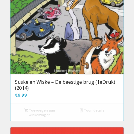
Suske en Wiske – De beestige brug (1eDruk)
(2014)
€
6.99
Toevoegen aan
Toon details
winkelwagen