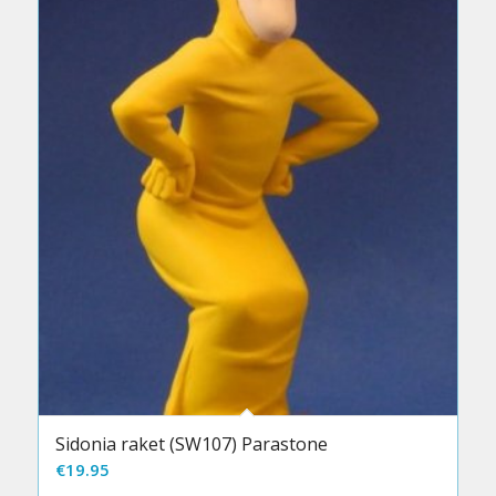
Sidonia raket (SW107) Parastone
€
19.95