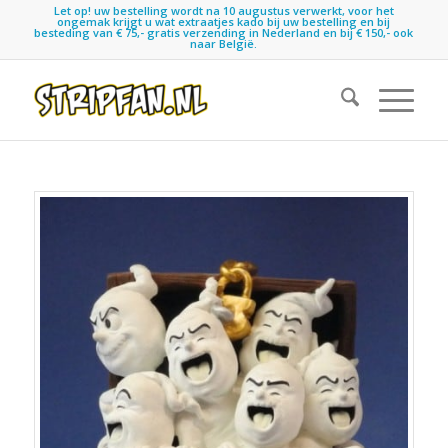
Let op! uw bestelling wordt na 10 augustus verwerkt, voor het
ongemak krijgt u wat extraatjes kado bij uw bestelling en bij
besteding van € 75,- gratis verzending in Nederland en bij € 150,- ook
naar België.