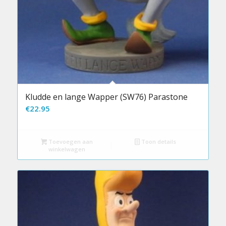
Kludde en lange Wapper (SW76) Parastone
€
22.95
Toevoegen aan
Toon details
winkelwagen