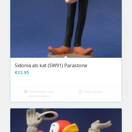
Sidonia als kat (SW91) Parastone
€
22.95
Toevoegen aan
Toon details
winkelwagen