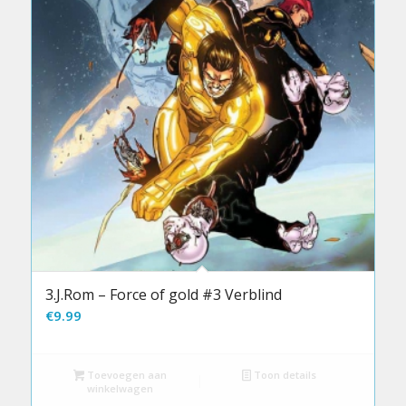
3.J.Rom – Force of gold #3 Verblind
€
9.99
Toevoegen aan
Toon details
winkelwagen