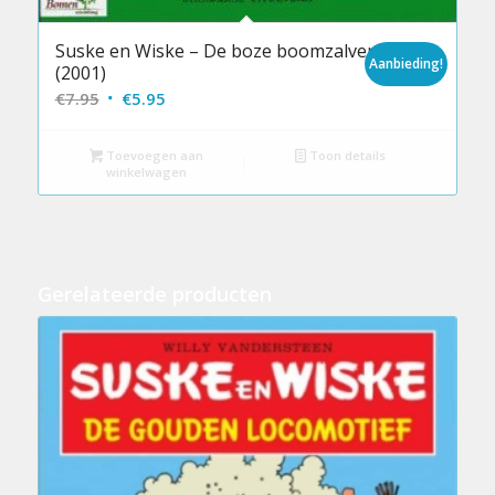
Suske en Wiske – De boze boomzalver
Aanbieding!
(2001)
Oorspronkelijke
Huidige
€
7.95
€
5.95
prijs
prijs
was:
is:
Toevoegen aan
Toon details
winkelwagen
€7.95.
€5.95.
Gerelateerde producten