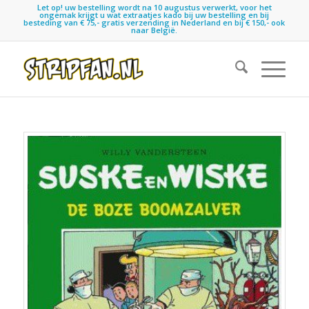
Let op! uw bestelling wordt na 10 augustus verwerkt, voor het
ongemak krijgt u wat extraatjes kado bij uw bestelling en bij
besteding van € 75,- gratis verzending in Nederland en bij € 150,- ook
naar België.