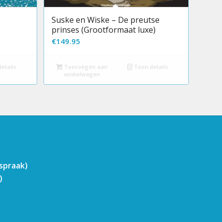
Suske en Wiske – De preutse
prinses (Grootformaat luxe)
€
149.95
etails
Toevoegen aan
Toon details
winkelwagen
fspraak)
)