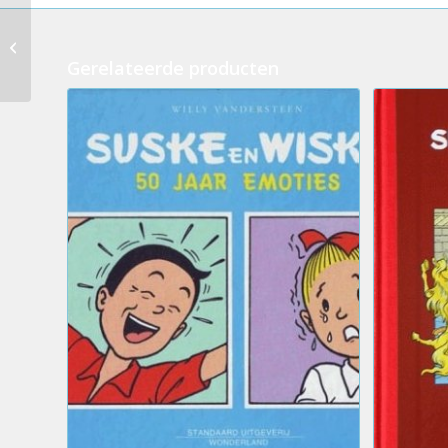
347.Suske en Wiske –
Lambik Plastiek (licht
Gerelateerde producten
beschadigd)