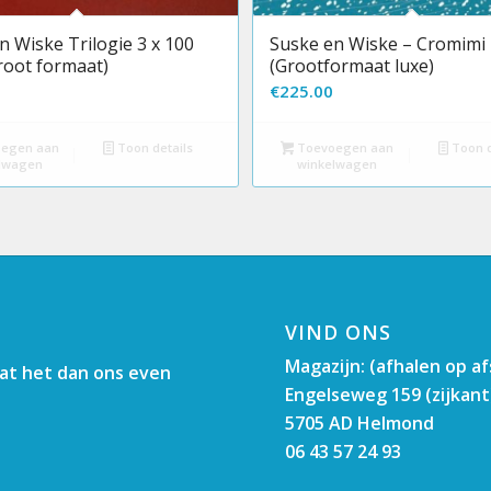
n Wiske Trilogie 3 x 100
Suske en Wiske – Cromimi
root formaat)
(Grootformaat luxe)
€
225.00
egen aan
Toon details
Toevoegen aan
Toon d
lwagen
winkelwagen
VIND ONS
Magazijn: (afhalen op a
aat het dan ons even
Engelseweg 159 (zijkant
5705 AD Helmond
06 43 57 24 93