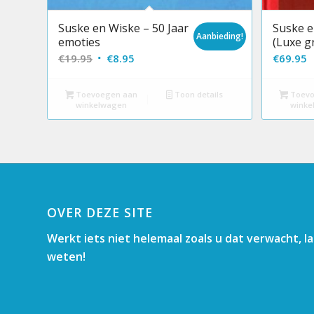
Suske en Wiske – 50 Jaar
Suske e
Aanbieding!
emoties
(Luxe g
Oorspronkelijke
Huidige
€
19.95
€
8.95
€
69.95
prijs
prijs
was:
is:
Toevoegen aan
Toon details
Toevo
winkelwagen
winke
€19.95.
€8.95.
OVER DEZE SITE
Werkt iets niet helemaal zoals u dat verwacht, l
weten!