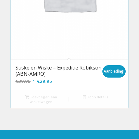
Suske en Wiske – Expeditie Robikson
Aanbieding!
(ABN-AMRO)
Oorspronkelijke
Huidige
€
39.95
€
29.95
prijs
prijs
was:
is:
Toevoegen aan
Toon details
winkelwagen
€39.95.
€29.95.