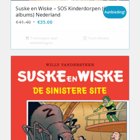
Suske en Wiske – SOS Kinderdorpen (6
Aanbieding!
albums) Nederland
Oorspronkelijke
Huidige
€
41.40
€
35.00
prijs
prijs
was:
is:
Toevoegen aan
Toon details
winkelwagen
€41.40.
€35.00.