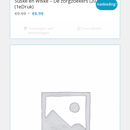
Suske en Wiske – De zorgzoekers (2017)
Aanbieding!
(1eDruk)
Oorspronkelijke
Huidige
€
9.99
€
6.99
prijs
prijs
was:
is:
Toevoegen aan
Toon details
winkelwagen
€9.99.
€6.99.