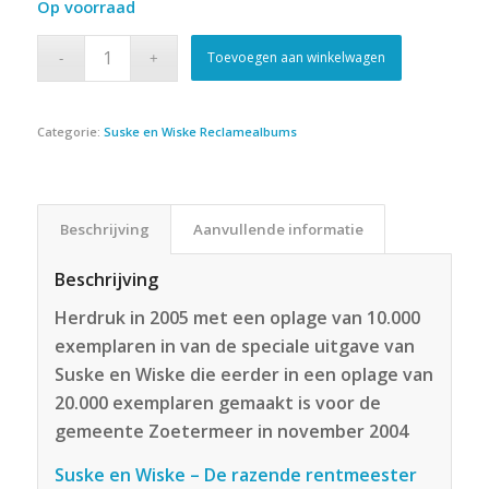
Op voorraad
was:
is:
€19.95.
€16.95.
Toevoegen aan winkelwagen
Categorie:
Suske en Wiske Reclamealbums
Beschrijving
Aanvullende informatie
Beschrijving
Herdruk in 2005 met een oplage van 10.000
exemplaren in van de speciale uitgave van
Suske en Wiske die eerder in een oplage van
20.000 exemplaren gemaakt is voor de
gemeente Zoetermeer in november 2004
Suske en Wiske – De razende rentmeester