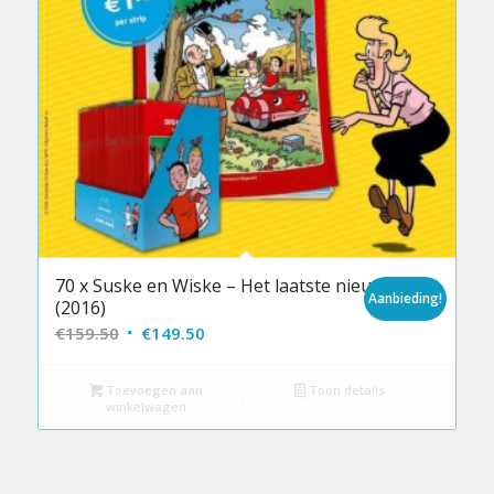
70 x Suske en Wiske – Het laatste nieuws
Aanbieding!
(2016)
Oorspronkelijke
Huidige
€
159.50
€
149.50
prijs
prijs
was:
is:
Toevoegen aan
Toon details
winkelwagen
€159.50.
€149.50.