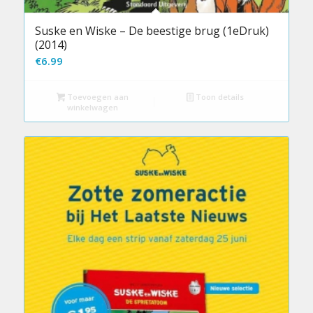
Suske en Wiske – De beestige brug (1eDruk)
(2014)
€
6.99
Toevoegen aan
Toon details
winkelwagen