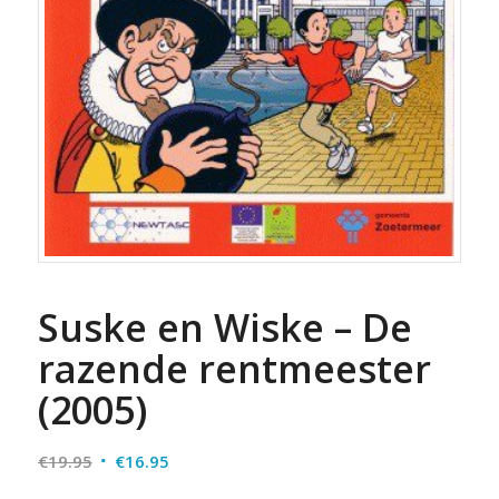
Suske en Wiske – De
razende rentmeester
(2005)
Oorspronkelijke
Huidige
€
19.95
€
16.95
prijs
prijs