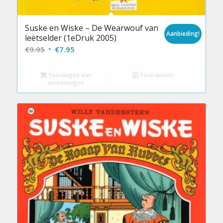
Suske en Wiske – De Wearwouf van
Aanbieding!
leëtselder (1eDruk 2005)
Oorspronkelijke
Huidige
€
9.95
€
7.95
prijs
prijs
was:
is:
Toevoegen aan
Toon details
winkelwagen
€9.95.
€7.95.