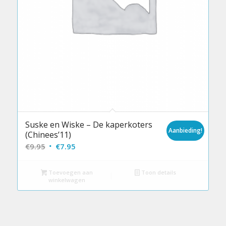
Suske en Wiske – De kaperkoters
Aanbieding!
(Chinees’11)
Oorspronkelijke
Huidige
€
9.95
€
7.95
prijs
prijs
was:
is:
Toevoegen aan
Toon details
winkelwagen
€9.95.
€7.95.