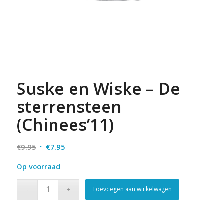
Suske en Wiske – De
sterrensteen
(Chinees’11)
Oorspronkelijke
Huidige
€
9.95
€
7.95
prijs
prijs
Op voorraad
was:
is:
€9.95.
€7.95.
Toevoegen aan winkelwagen