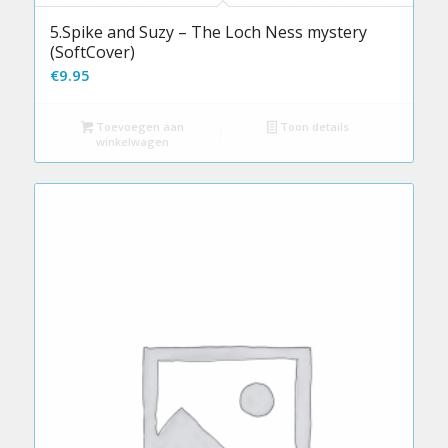
5.Spike and Suzy – The Loch Ness mystery
(SoftCover)
€
9.95
Toevoegen aan
Toon details
winkelwagen