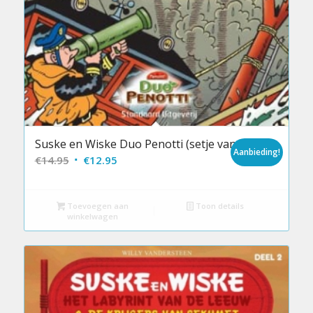
Suske en Wiske Duo Penotti (setje van 3)
Aanbieding!
Oorspronkelijke
Huidige
€
14.95
€
12.95
prijs
prijs
was:
is:
Toevoegen aan
Toon details
€14.95.
€12.95.
winkelwagen