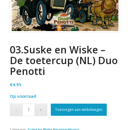
03.Suske en Wiske –
De toetercup (NL) Duo
Penotti
€
4.95
Op voorraad
Toevoegen aan winkelwagen
Categorie:
Suske en Wiske Reclamealbums