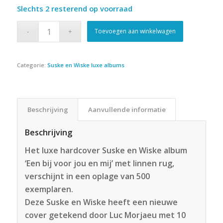
Slechts 2 resterend op voorraad
was:
is:
€79.95.
€69.95.
Toevoegen aan winkelwagen
Categorie:
Suske en Wiske luxe albums
Beschrijving
Aanvullende informatie
Beschrijving
Het luxe hardcover Suske en Wiske album
‘Een bij voor jou en mij’ met linnen rug,
verschijnt in een oplage van 500
exemplaren.
Deze Suske en Wiske heeft een nieuwe
cover getekend door Luc Morjaeu met 10