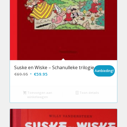
Suske en Wiske – Schanulleke trilogie
Aanbieding!
Oorspronkelijke
Huidige
€
69.95
€
59.95
prijs
prijs
was:
is:
Toevoegen aan
Toon details
€69.95.
€59.95.
winkelwagen