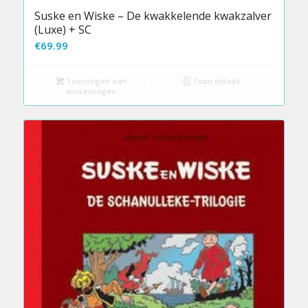
Suske en Wiske – De kwakkelende kwakzalver
(Luxe) + SC
€
69.99
Toevoegen aan
Toon details
winkelwagen