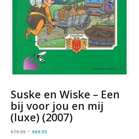
Suske en Wiske – Een
bij voor jou en mij
(luxe) (2007)
Oorspronkelijke
Huidige
€
79.95
€
69.95
prijs
prijs