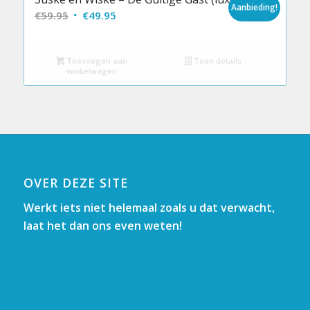
Aanbieding!
Oorspronkelijke
Huidige
€
59.95
€
49.95
prijs
prijs
was:
is:
Toevoegen aan
Toon details
€59.95.
€49.95.
winkelwagen
OVER DEZE SITE
Werkt iets niet helemaal zoals u dat verwacht,
laat het dan ons even weten!