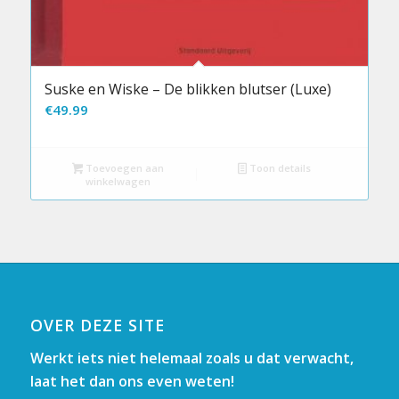
Suske en Wiske – De blikken blutser (Luxe)
€
49.99
Toevoegen aan
Toon details
winkelwagen
OVER DEZE SITE
Werkt iets niet helemaal zoals u dat verwacht,
laat het dan ons even weten!