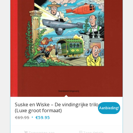
Suske en Wiske – De vindingrijke trilogie
Aanbieding!
(Luxe groot formaat)
Oorspronkelijke
Huidige
€
69.95
€
59.95
prijs
prijs
was:
is:
Toevoegen aan
Toon details