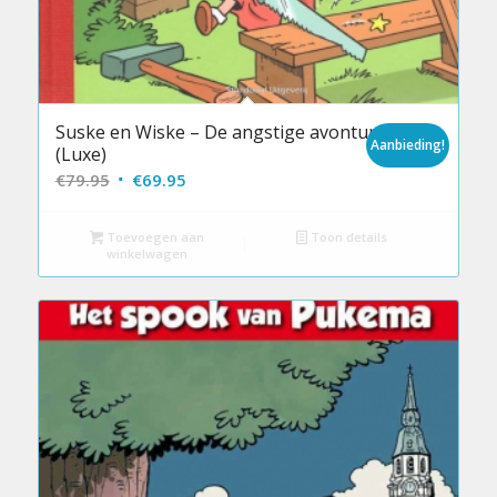
Suske en Wiske – De angstige avonturen
Aanbieding!
(Luxe)
Oorspronkelijke
Huidige
€
79.95
€
69.95
prijs
prijs
was:
is:
Toevoegen aan
Toon details
winkelwagen
€79.95.
€69.95.