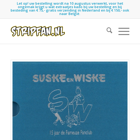
Let op! uw bestelling wordt na 10 augustus verwerkt, voor het
ongemak krijgt u wat extraatjes kado bij uw bestelling en bij
besteding van € 75,- gratis verzending in Nederland en bij € 150,- ook
naar België.