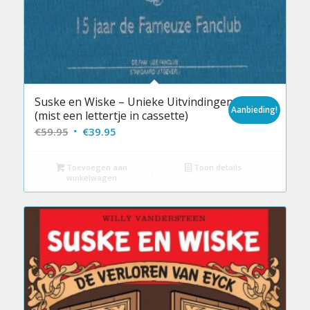
Suske en Wiske – Unieke Uitvindingen
Aanbieding!
(mist een lettertje in cassette)
Oorspronkelijke
Huidige
€
59.95
€
39.95
prijs
prijs
was:
is:
Toevoegen aan
Toon details
winkelwagen
€59.95.
€39.95.