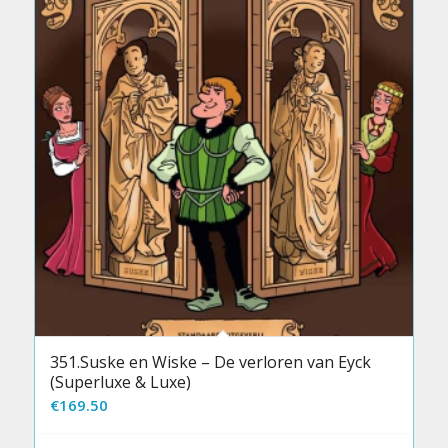
351.Suske en Wiske – De verloren van Eyck
(Superluxe & Luxe)
€
169.50