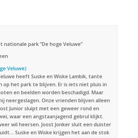
et nationale park “De hoge Veluwe”
teen
oge Veluwe)
Veluwe heeft Suske en Wiske Lambik, tante
 het park te blijven. Er is iets niet pluis in
choten en beelden worden beschadigd. Maar
ij neergeslagen. Onze vrienden blijven alleen
Joost Junior sluipt met een geweer rond en
ei, waar een angstaanjagend gebrul klijkt.
er wil heersen. Joost Jonker sluit een duister
uidt… Suske en Wiske krijgen het aan de stok