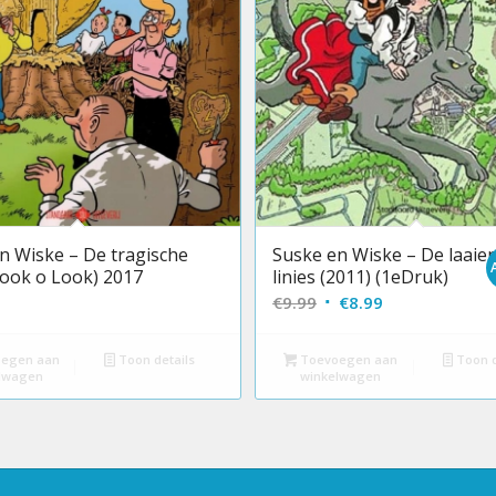
n Wiske – De tragische
Suske en Wiske – De laaie
Look o Look) 2017
linies (2011) (1eDruk)
Oorspronkelijke
Huidige
€
9.99
€
8.99
prijs
prijs
was:
is:
egen aan
Toon details
Toevoegen aan
Toon d
lwagen
winkelwagen
€9.99.
€8.99.