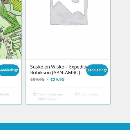
nde
Suske en Wiske – Expeditie
Aanbieding!
Aanbieding!
Robikson (ABN-AMRO)
Oorspronkelijke
Huidige
€
39.95
€
29.95
prijs
prijs
was:
is:
etails
Toevoegen aan
Toon details
winkelwagen
€39.95.
€29.95.