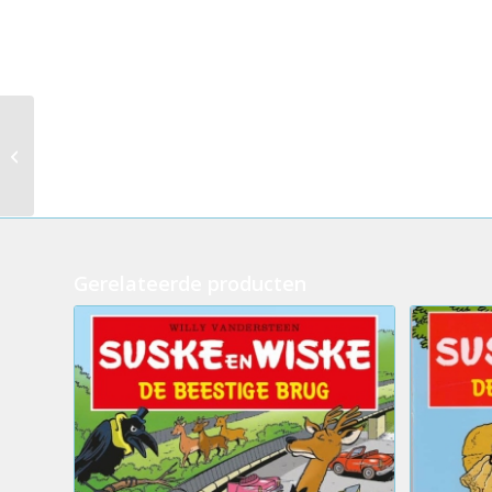
Suske en Wiske – De
verraderlijke Vinson
(UCB Chemicals)
Gerelateerde producten