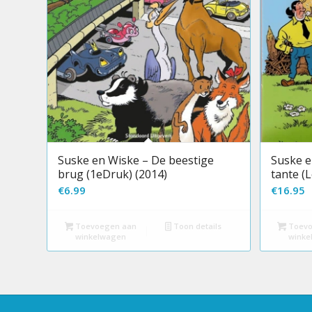
Suske en Wiske – De beestige
Suske e
brug (1eDruk) (2014)
tante (
€
6.99
€
16.95
Toevoegen aan
Toon details
Toevo
winkelwagen
winke