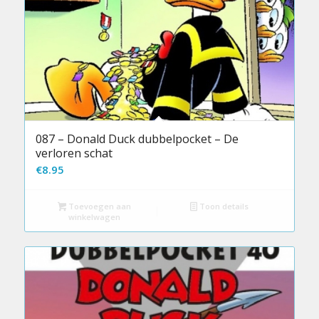
087 – Donald Duck dubbelpocket – De
verloren schat
€
8.95
Toevoegen aan
Toon details
winkelwagen