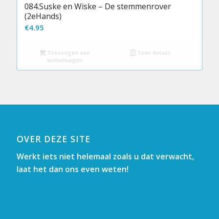
084.Suske en Wiske – De stemmenrover
(2eHands)
€
4.95
Toevoegen aan
Toon details
winkelwagen
OVER DEZE SITE
Werkt iets niet helemaal zoals u dat verwacht,
laat het dan ons even weten!