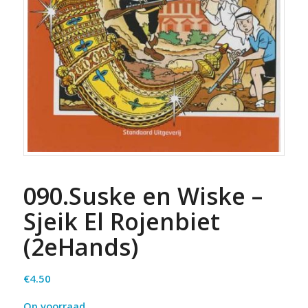
090.Suske en Wiske –
Sjeik El Rojenbiet
(2eHands)
€
4.50
Op voorraad