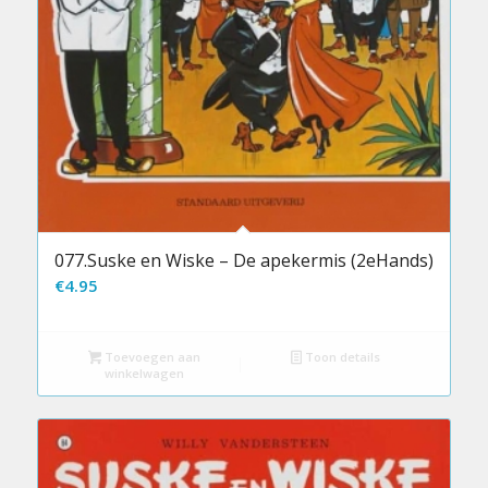
077.Suske en Wiske – De apekermis (2eHands)
€
4.95
Toevoegen aan
Toon details
winkelwagen