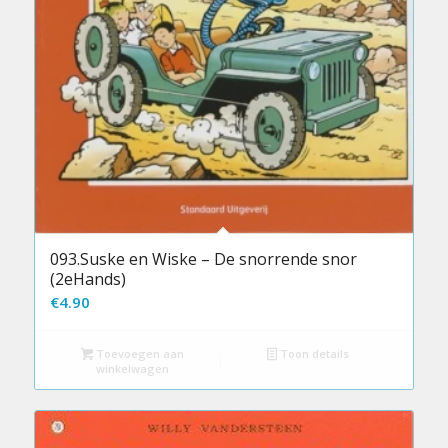
093.Suske en Wiske – De snorrende snor
(2eHands)
€
4.90
Toevoegen aan
Toon details
winkelwagen