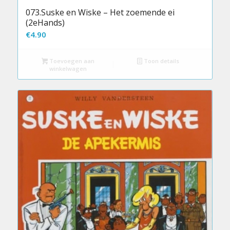
073.Suske en Wiske – Het zoemende ei
(2eHands)
€
4.90
Toevoegen aan
Toon details
winkelwagen