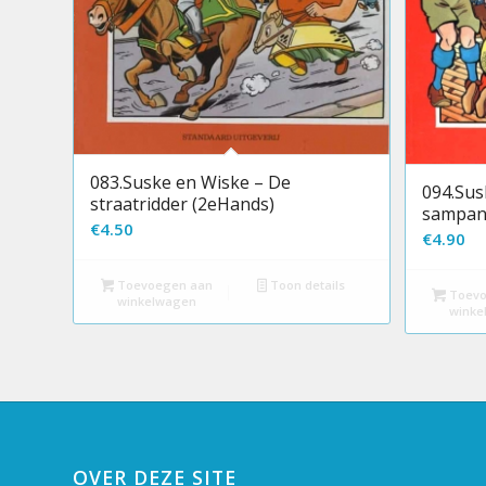
083.Suske en Wiske – De
094.Sus
straatridder (2eHands)
sampan
€
4.50
€
4.90
Toevoegen aan
Toon details
Toevo
winkelwagen
winke
OVER DEZE SITE