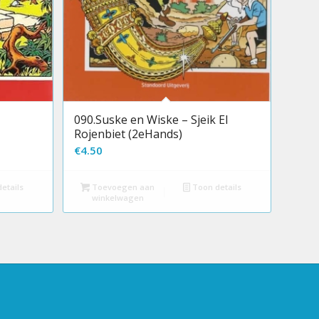
090.Suske en Wiske – Sjeik El
Rojenbiet (2eHands)
€
4.50
etails
Toevoegen aan
Toon details
winkelwagen