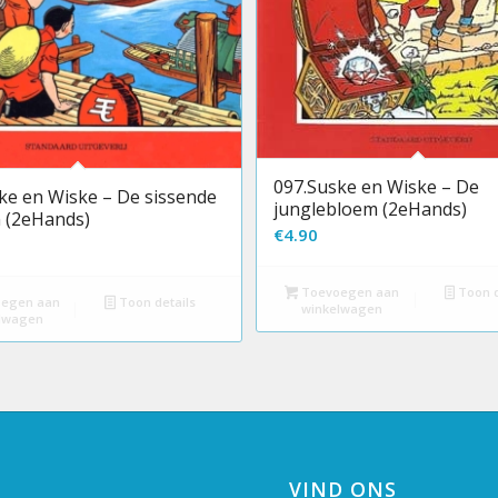
097.Suske en Wiske – De
ke en Wiske – De sissende
junglebloem (2eHands)
 (2eHands)
€
4.90
Toevoegen aan
Toon d
egen aan
Toon details
winkelwagen
lwagen
VIND ONS