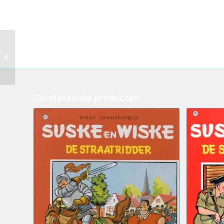
087.Suske en Wiske –
De vliegende aap
(2eHands)
Gerelateerde producten