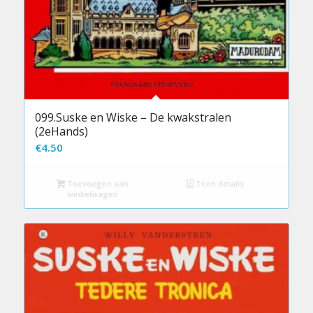
099.Suske en Wiske – De kwakstralen
(2eHands)
€
4.50
Toevoegen aan
Toon details
winkelwagen