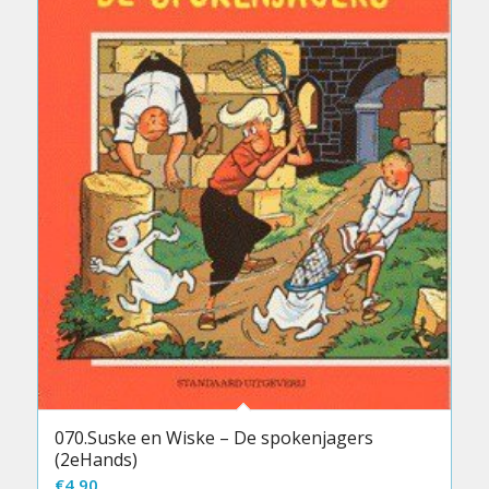
070.Suske en Wiske – De spokenjagers
(2eHands)
€
4.90