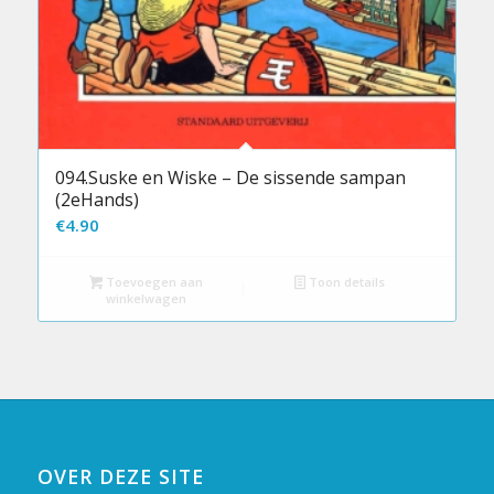
094.Suske en Wiske – De sissende sampan
(2eHands)
€
4.90
Toevoegen aan
Toon details
winkelwagen
OVER DEZE SITE