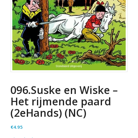
096.Suske en Wiske –
Het rijmende paard
(2eHands) (NC)
€
4.95