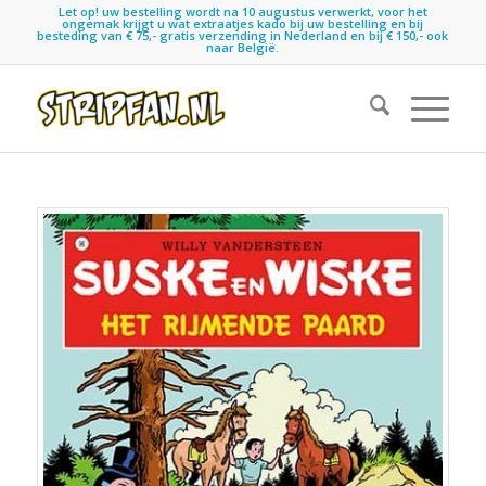
Let op! uw bestelling wordt na 10 augustus verwerkt, voor het
ongemak krijgt u wat extraatjes kado bij uw bestelling en bij
besteding van € 75,- gratis verzending in Nederland en bij € 150,- ook
naar België.