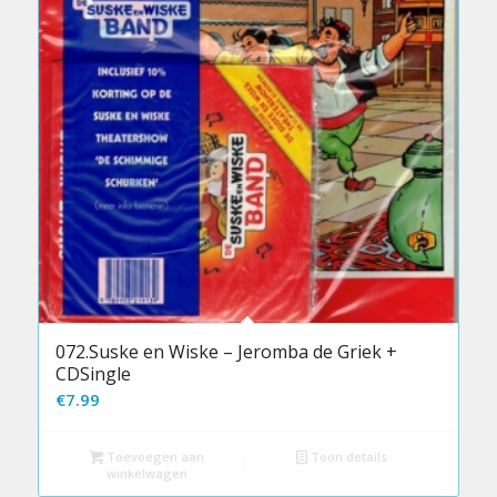
072.Suske en Wiske – Jeromba de Griek +
CDSingle
€
7.99
Toevoegen aan
Toon details
winkelwagen