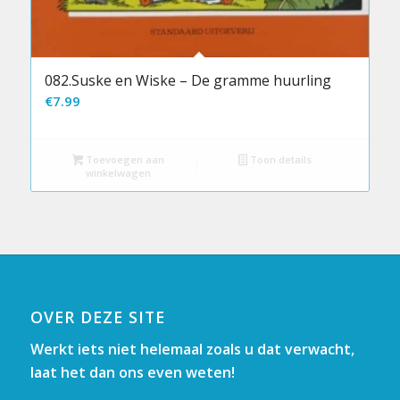
082.Suske en Wiske – De gramme huurling
€
7.99
Toevoegen aan
Toon details
winkelwagen
OVER DEZE SITE
Werkt iets niet helemaal zoals u dat verwacht,
laat het dan ons even weten!