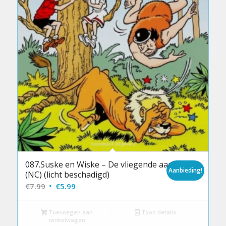
087.Suske en Wiske – De vliegende aap
Aanbieding!
(NC) (licht beschadigd)
Oorspronkelijke
Huidige
€
7.99
€
5.99
prijs
prijs
was:
is:
Toevoegen aan
Toon details
winkelwagen
€7.99.
€5.99.