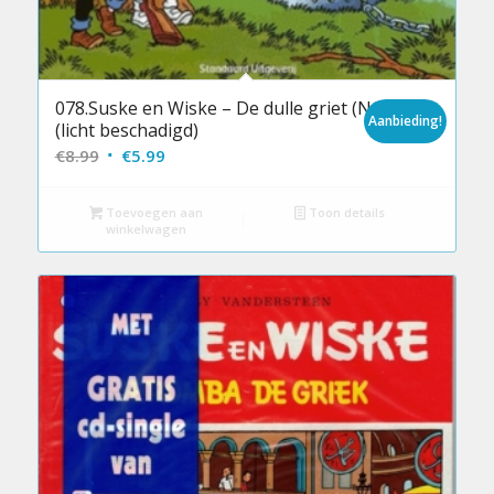
078.Suske en Wiske – De dulle griet (NC)
Aanbieding!
(licht beschadigd)
Oorspronkelijke
Huidige
€
8.99
€
5.99
prijs
prijs
was:
is:
Toevoegen aan
Toon details
winkelwagen
€8.99.
€5.99.