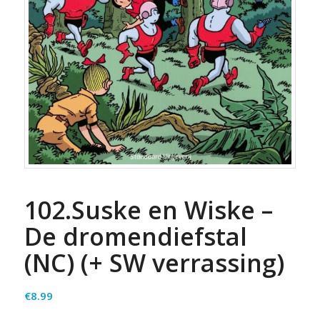
102.Suske en Wiske –
De dromendiefstal
(NC) (+ SW verrassing)
€
8.99