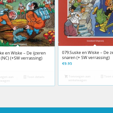
079.Suske en Wiske – De z
ke en Wiske – De ijzeren
snaren (+ SW verrassing)
s (NC) (+SW verrassing)
€
9.95
Toevoegen aan
Toon d
egen aan
Toon details
winkelwagen
lwagen