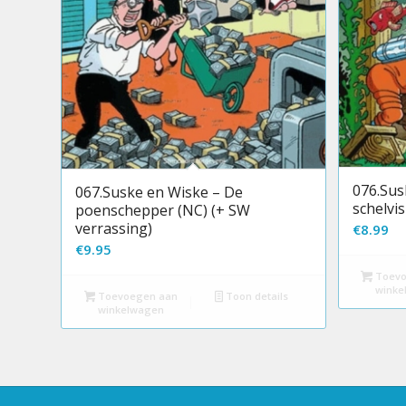
076.Sus
067.Suske en Wiske – De
schelvi
poenschepper (NC) (+ SW
verrassing)
€
8.99
€
9.95
Toevo
winke
Toevoegen aan
Toon details
winkelwagen