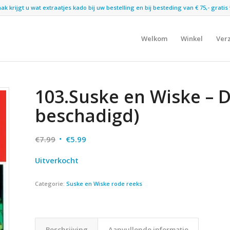
 krijgt u wat extraatjes kado bij uw bestelling en bij besteding van € 75,- gratis 
Welkom
Winkel
Ver
103.Suske en Wiske – D
beschadigd)
Oorspronkelijke
Huidige
€
7.99
€
5.99
prijs
prijs
Uitverkocht
was:
is:
€7.99.
€5.99.
Categorie:
Suske en Wiske rode reeks
Beschrijving
Aanvullende informatie