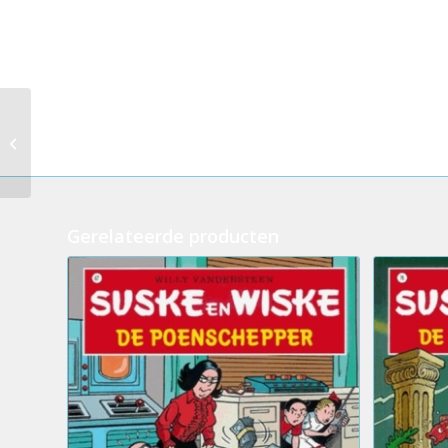
102.Suske en Wiske –
De dromendiefstal
(NC) (+ SW
verrassing)
Gerelateerde producten