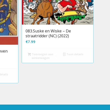
083.Suske en Wiske – De
straatridder (NC) (2022)
€
7.99
even
Toevoegen aan
Toon details
winkelwagen
etails