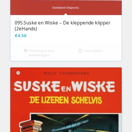
095.Suske en Wiske – De kleppende klipper
(2eHands)
€
4.50
Toevoegen aan
Toon details
winkelwagen