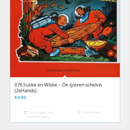
076.Suske en Wiske – De ijzeren schelvis
(2eHands)
€
4.95
Toevoegen aan
Toon details
winkelwagen