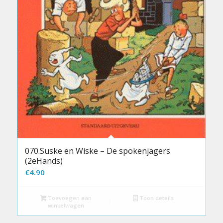
070.Suske en Wiske – De spokenjagers
(2eHands)
€
4.90
Toevoegen aan
Toon details
winkelwagen