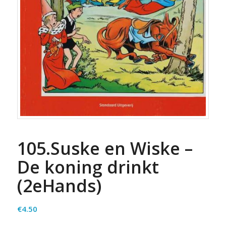
105.Suske en Wiske –
De koning drinkt
(2eHands)
€
4.50