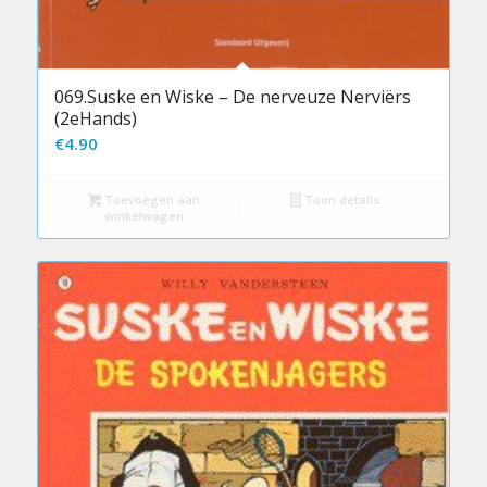
069.Suske en Wiske – De nerveuze Nerviërs
(2eHands)
€
4.90
Toevoegen aan
Toon details
winkelwagen