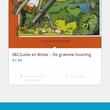
082.Suske en Wiske – De gramme huurling
€
7.99
Toevoegen aan
Toon details
winkelwagen