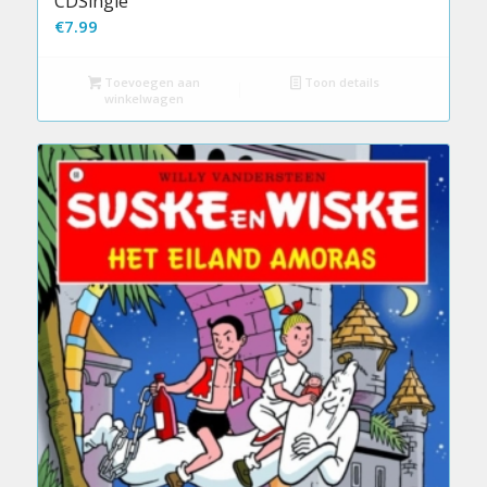
CDSingle
€
7.99
Toevoegen aan
Toon details
winkelwagen