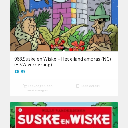
068.Suske en Wiske – Het eiland amoras (NC)
(+ SW verrassing)
€
8.99
Toevoegen aan
Toon details
winkelwagen