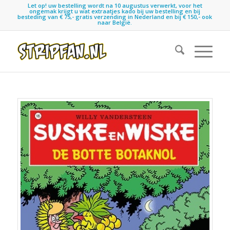
Let op! uw bestelling wordt na 10 augustus verwerkt, voor het
ongemak krijgt u wat extraatjes kado bij uw bestelling en bij
besteding van € 75,- gratis verzending in Nederland en bij € 150,- ook
naar België.