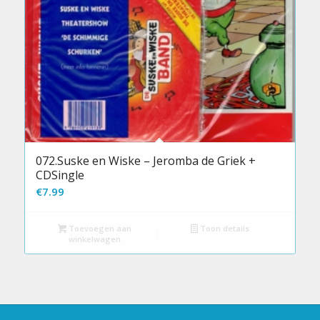
072.Suske en Wiske – Jeromba de Griek +
CDSingle
€
7.99
Toevoegen aan
Toon details
winkelwagen