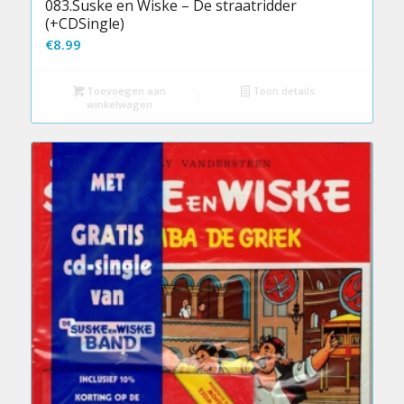
083.Suske en Wiske – De straatridder
(+CDSingle)
€
8.99
Toevoegen aan
Toon details
winkelwagen