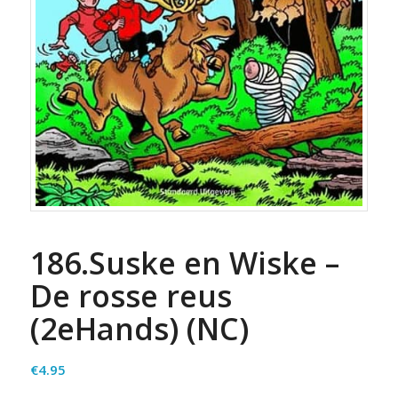
186.Suske en Wiske –
De rosse reus
(2eHands) (NC)
€
4.95