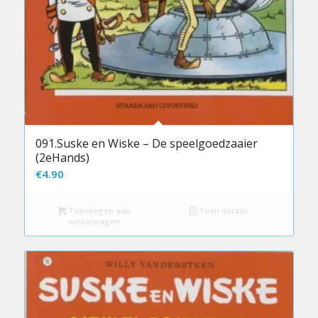
091.Suske en Wiske – De speelgoedzaaier
(2eHands)
€
4.90
Toevoegen aan
Toon details
winkelwagen