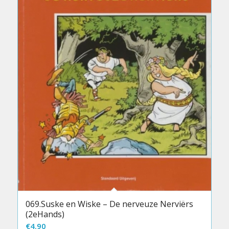
069.Suske en Wiske – De nerveuze Nerviërs
(2eHands)
€
4.90