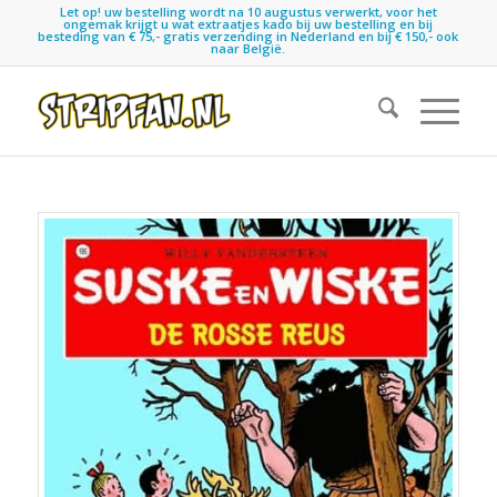
Let op! uw bestelling wordt na 10 augustus verwerkt, voor het
ongemak krijgt u wat extraatjes kado bij uw bestelling en bij
besteding van € 75,- gratis verzending in Nederland en bij € 150,- ook
naar België.