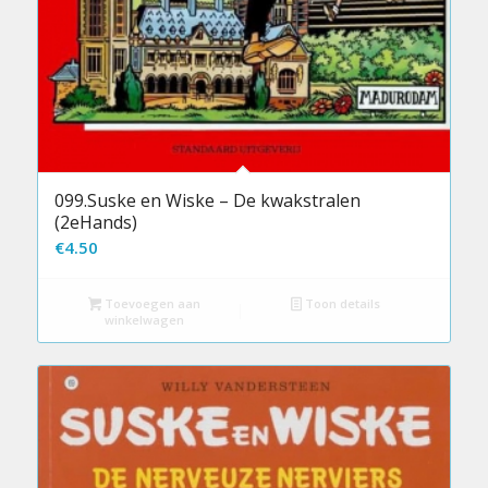
099.Suske en Wiske – De kwakstralen
(2eHands)
€
4.50
Toevoegen aan
Toon details
winkelwagen