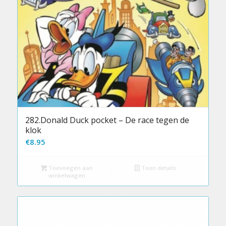
282.Donald Duck pocket – De race tegen de
klok
€
8.95
Toevoegen aan
Toon details
winkelwagen