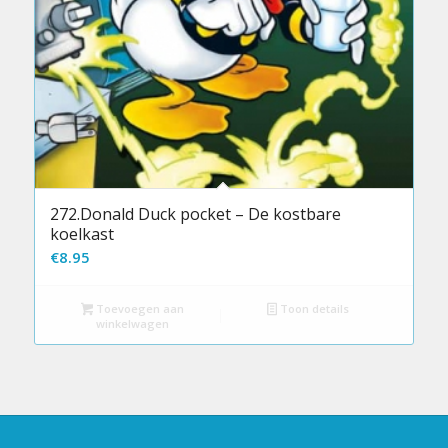
272.Donald Duck pocket – De kostbare
koelkast
€
8.95
Toevoegen aan
Toon details
winkelwagen