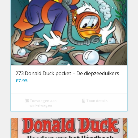
273.Donald Duck pocket – De diepzeeduikers
€
7.95
Toevoegen aan
Toon details
winkelwagen