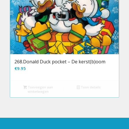
268.Donald Duck pocket – De kerst(b)oom
€
9.95
Toevoegen aan
Toon details
winkelwagen