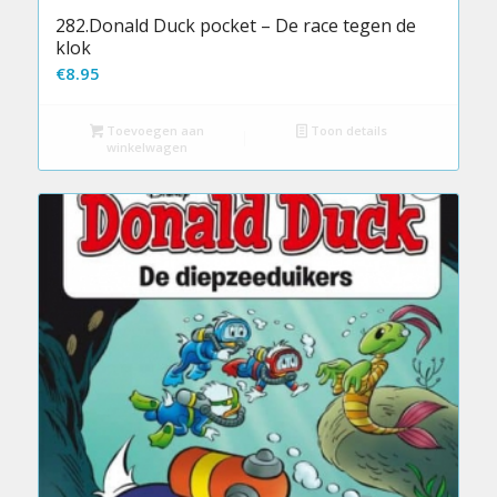
282.Donald Duck pocket – De race tegen de
klok
€
8.95
Toevoegen aan
Toon details
winkelwagen