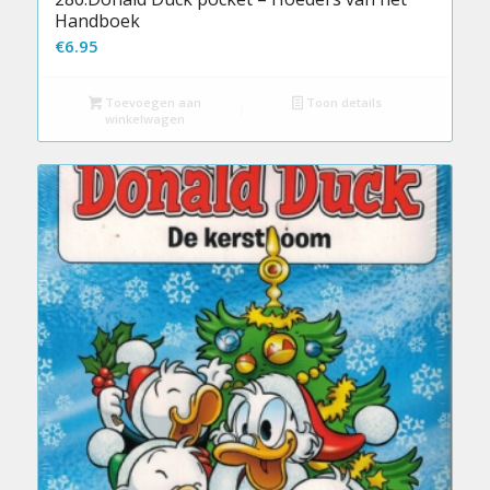
Handboek
€
6.95
Toevoegen aan
Toon details
winkelwagen