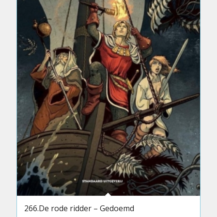
266.De rode ridder – Gedoemd