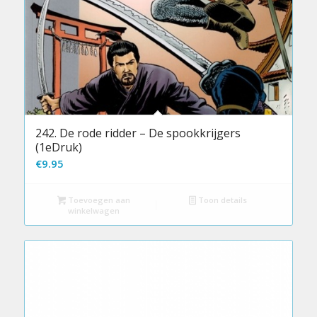
242. De rode ridder – De spookkrijgers
(1eDruk)
€
9.95
Toevoegen aan
Toon details
winkelwagen