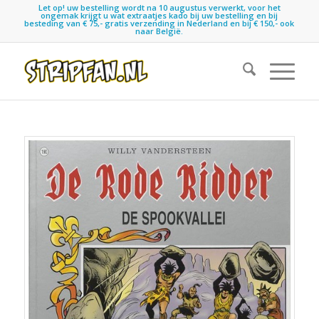
Let op! uw bestelling wordt na 10 augustus verwerkt, voor het
ongemak krijgt u wat extraatjes kado bij uw bestelling en bij
besteding van € 75,- gratis verzending in Nederland en bij € 150,- ook
naar België.