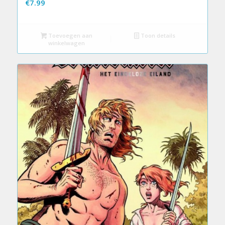
€
7.99
Toevoegen aan
Toon details
winkelwagen