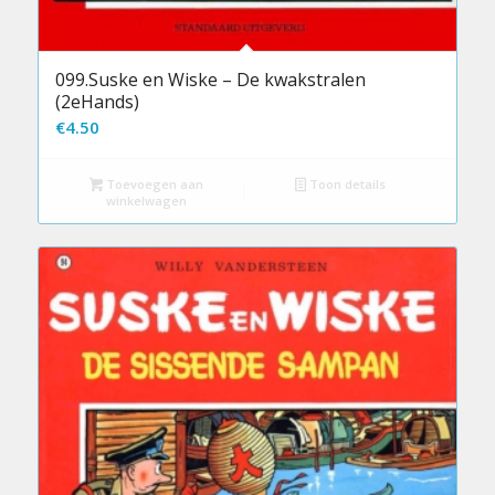
099.Suske en Wiske – De kwakstralen
(2eHands)
€
4.50
Toevoegen aan
Toon details
winkelwagen