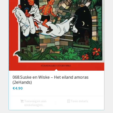
068.Suske en Wiske – Het eiland amoras
(2eHands)
€
4.90
Toevoegen aan
Toon details
winkelwagen