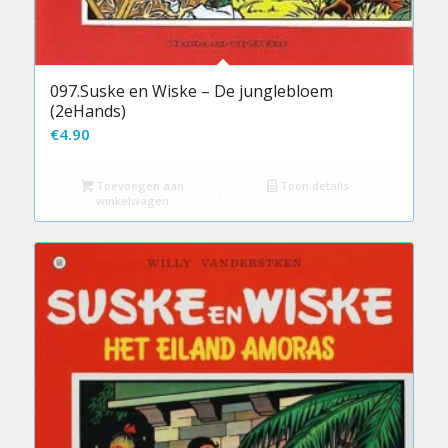
097.Suske en Wiske – De junglebloem
(2eHands)
€
4.90
Toevoegen aan
Toon details
winkelwagen