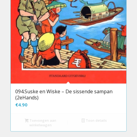
094.Suske en Wiske – De sissende sampan
(2eHands)
€
4.90
Toevoegen aan
Toon details
winkelwagen