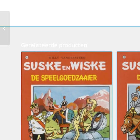
071 – Suske en Wiske –
Wattman (2eHands)
Gerelateerde producten