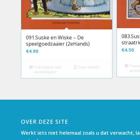
083.Sus
091.Suske en Wiske – De
straatr
speelgoedzaaier (2eHands)
€
4.50
€
4.90
Toevo
Toevoegen aan
Toon details
winke
winkelwagen
OVER DEZE SITE
Werkt iets niet helemaal zoals u dat verwacht, l