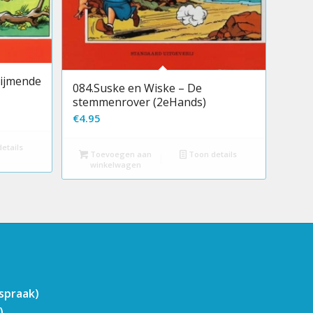
rijmende
084.Suske en Wiske – De
stemmenrover (2eHands)
€
4.95
etails
Toevoegen aan
Toon details
winkelwagen
fspraak)
)