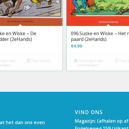
ke en Wiske – De
096.Suske en Wiske – Het 
idder (2eHands)
paard (2eHands)
€
4.90
egen aan
Toon details
Toevoegen aan
Toon d
lwagen
winkelwagen
VIND ONS
Magazijn: (afhalen op a
aat het dan ons even
Engelseweg 159 (zijkant