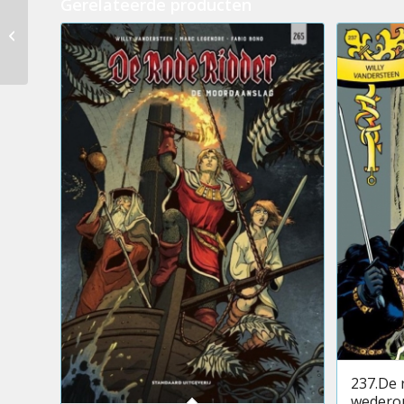
Gerelateerde producten
212.De rode ridder –
De zwarte inquisiteur
237.De 
wedero