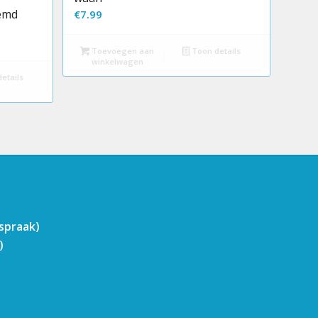
oemd
€
7.99
Toevoegen aan
Toon details
winkelwagen
etails
fspraak)
)