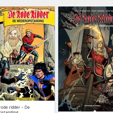
rode ridder – De
pstanding