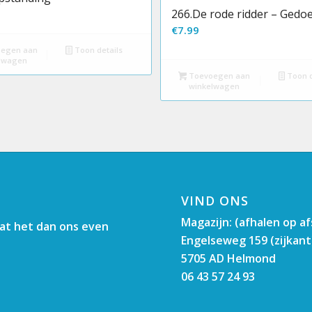
266.De rode ridder – Ged
€
7.99
egen aan
Toon details
lwagen
Toevoegen aan
Toon d
winkelwagen
VIND ONS
Magazijn: (afhalen op a
aat het dan ons even
Engelseweg 159 (zijkant
5705 AD Helmond
06 43 57 24 93