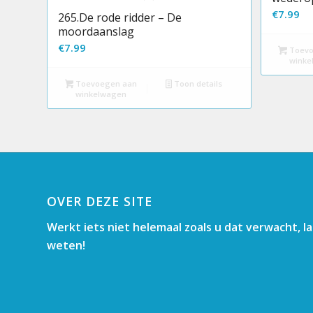
€
7.99
265.De rode ridder – De
moordaanslag
€
7.99
Toevo
winke
Toevoegen aan
Toon details
winkelwagen
OVER DEZE SITE
Werkt iets niet helemaal zoals u dat verwacht, l
weten!