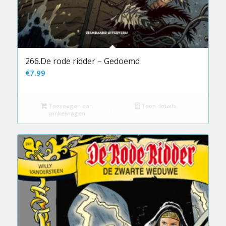
266.De rode ridder – Gedoemd
€
7.99
Toevoegen aan
Toon details
winkelwagen