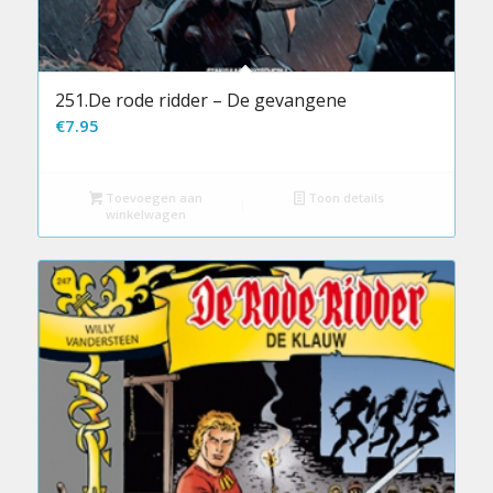
251.De rode ridder – De gevangene
€
7.95
Toevoegen aan
Toon details
winkelwagen