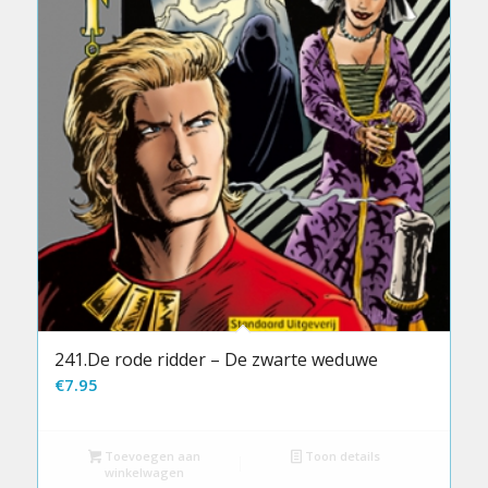
241.De rode ridder – De zwarte weduwe
€
7.95
Toevoegen aan
Toon details
winkelwagen