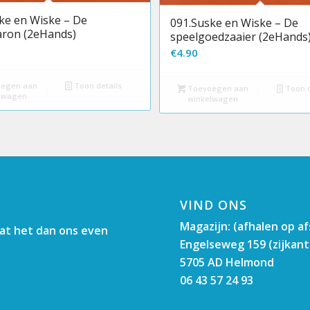
ke en Wiske – De
091.Suske en Wiske – De
aron (2eHands)
speelgoedzaaier (2eHands
€
4.90
egen aan
Toon details
Toevoegen aan
Toon d
lwagen
winkelwagen
VIND ONS
Magazijn: (afhalen op a
aat het dan ons even
Engelseweg 159 (zijkant
5705 AD Helmond
06 43 57 24 93