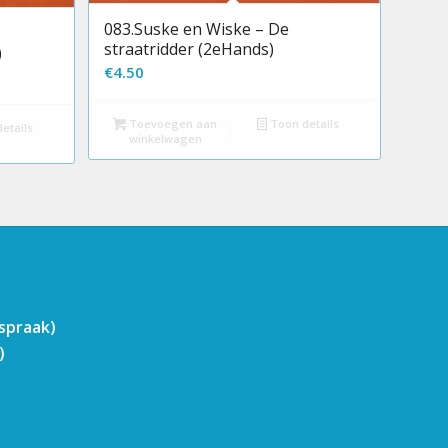
083.Suske en Wiske – De
straatridder (2eHands)
)
€
4.50
Toevoegen aan
Toon details
etails
winkelwagen
fspraak)
)