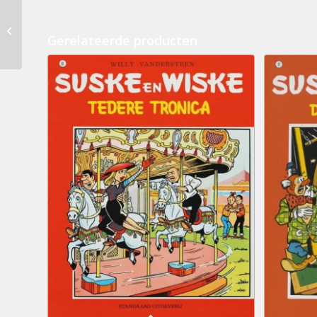
233.Suske en Wiske –
De klinkende klokken
Gerelateerde producten
(2eHands) (NC)