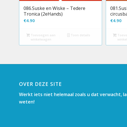
086.Suske en Wiske – Tedere
081.Sus
Tronica (2eHands)
circusb
€
4.90
€
4.90
Toevoegen aan
Toon details
Toevo
winkelwagen
winke
OVER DEZE SITE
Werkt iets niet helemaal zoals u dat verwacht, l
weten!