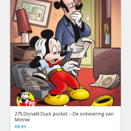
275.Donald Duck pocket – De ontvoering van
Minnie
€
8.95