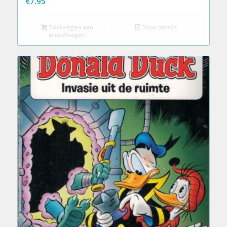
€
7.95
Toevoegen aan
Toon details
winkelwagen