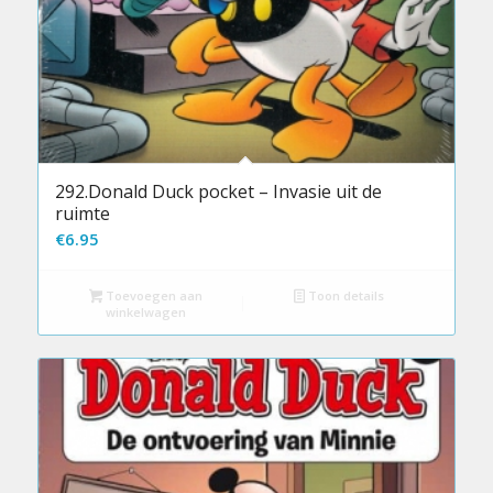
292.Donald Duck pocket – Invasie uit de
ruimte
€
6.95
Toevoegen aan
Toon details
winkelwagen