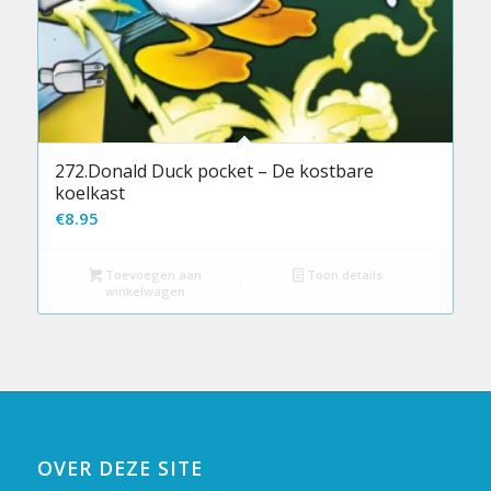
272.Donald Duck pocket – De kostbare
koelkast
€
8.95
Toevoegen aan
Toon details
winkelwagen
OVER DEZE SITE