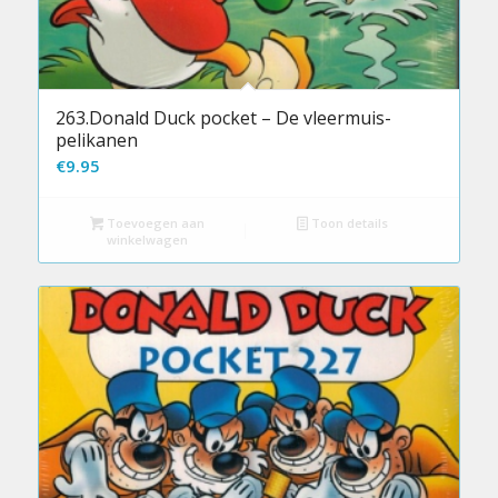
263.Donald Duck pocket – De vleermuis-
pelikanen
€
9.95
Toevoegen aan
Toon details
winkelwagen