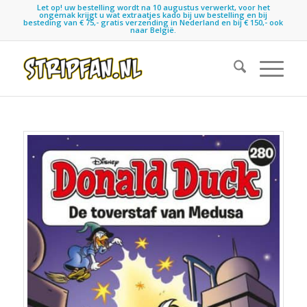
Let op! uw bestelling wordt na 10 augustus verwerkt, voor het
ongemak krijgt u wat extraatjes kado bij uw bestelling en bij
besteding van € 75,- gratis verzending in Nederland en bij € 150,- ook
naar België.