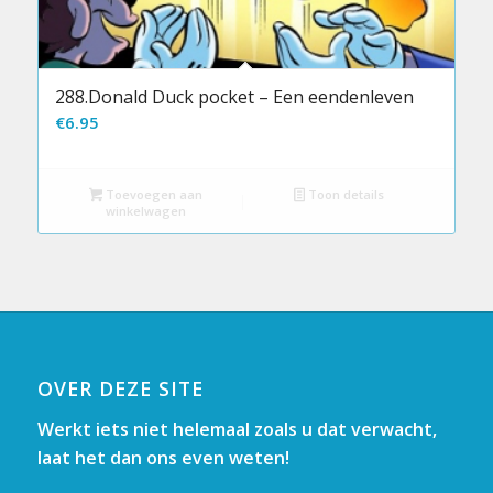
288.Donald Duck pocket – Een eendenleven
€
6.95
Toevoegen aan
Toon details
winkelwagen
OVER DEZE SITE
Werkt iets niet helemaal zoals u dat verwacht,
laat het dan ons even weten!