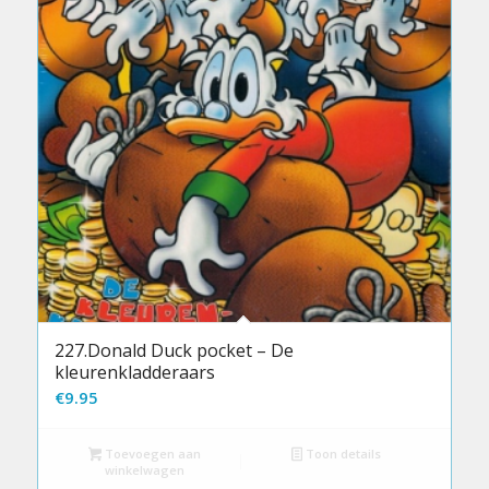
227.Donald Duck pocket – De
kleurenkladderaars
€
9.95
Toevoegen aan
Toon details
winkelwagen