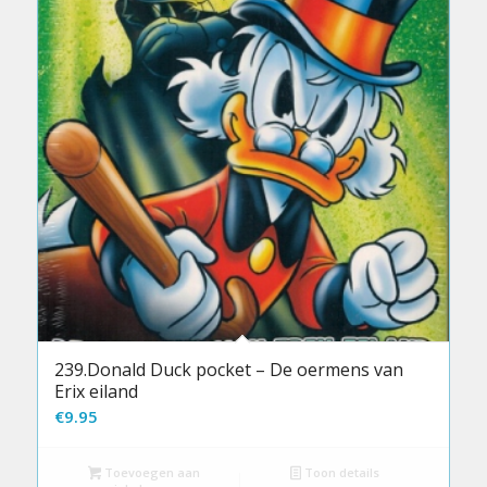
239.Donald Duck pocket – De oermens van
Erix eiland
€
9.95
Toevoegen aan
Toon details