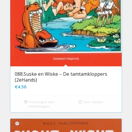
088.Suske en Wiske – De tamtamkloppers
(2eHands)
€
4.50
Toevoegen aan
Toon details
winkelwagen