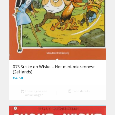
075.Suske en Wiske – Het mini-mierennest
(2eHands)
€
4.50
Toevoegen aan
Toon details
winkelwagen