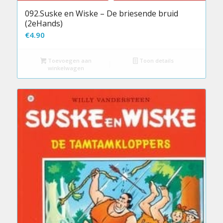
092.Suske en Wiske – De briesende bruid
(2eHands)
€
4.90
Toevoegen aan
Toon details
winkelwagen