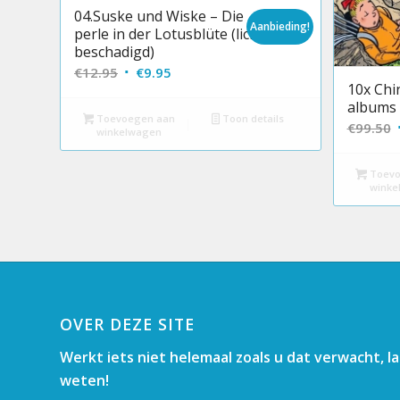
04.Suske und Wiske – Die
Aanbieding!
perle in der Lotusblüte (licht
beschadigd)
Oorspronkelijke
Huidige
€
12.95
€
9.95
10x Chi
prijs
prijs
albums 
was:
is:
Toevoegen aan
Toon details
€
99.50
winkelwagen
€12.95.
€9.95.
p
Toevo
winke
OVER DEZE SITE
Werkt iets niet helemaal zoals u dat verwacht, l
weten!