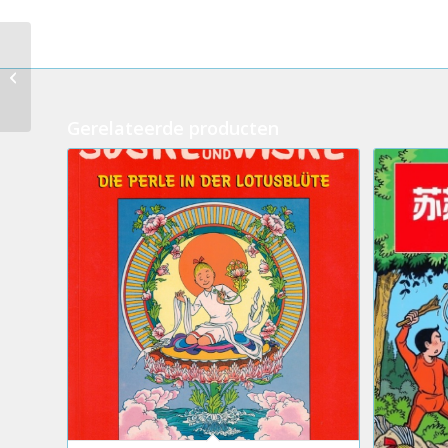
5.Spike and Suzy – The Loch Ness
mystery (HardCover)
Gerelateerde producten