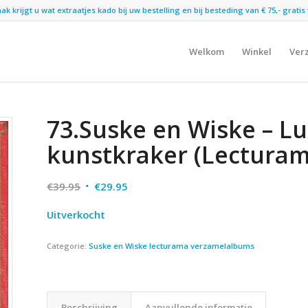
 krijgt u wat extraatjes kado bij uw bestelling en bij besteding van € 75,- gratis 
Welkom
Winkel
Ver
73.Suske en Wiske – L
kunstkraker (Lecturama
Oorspronkelijke
Huidige
€
39.95
€
29.95
prijs
prijs
Uitverkocht
was:
is:
€39.95.
€29.95.
Categorie:
Suske en Wiske lecturama verzamelalbums
Beschrijving
Aanvullende informatie