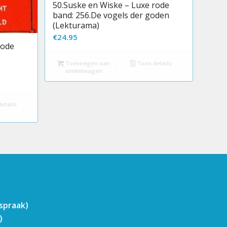
50.Suske en Wiske – Luxe rode
band: 256.De vogels der goden
(Lekturama)
€
24.95
rode
Toevoegen aan
Toon details
winkelwagen
etails
fspraak)
)