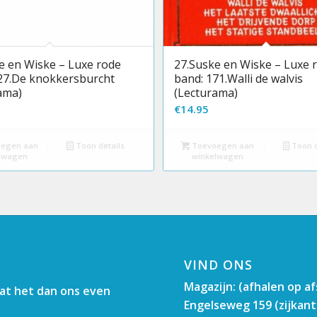
e en Wiske – Luxe rode
27.Suske en Wiske – Luxe 
27.De knokkersburcht
band: 171.Walli de walvis
ama)
(Lecturama)
€
14.95
egen aan
Toon details
Toevoegen aan
Toon d
lwagen
winkelwagen
VIND ONS
Magazijn: (afhalen op a
aat het dan ons even
Engelseweg 159 (zijkant