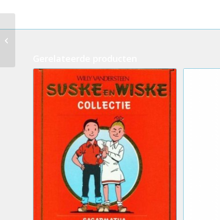
345.Suske en Wiske –
Operatie Siggy
Gerelateerde producten