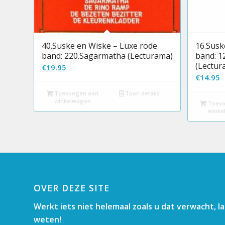
40.Suske en Wiske – Luxe rode
16.Susk
band: 220.Sagarmatha (Lecturama)
band: 1
(Lectur
€
19.95
€
14.95
Toevoegen aan
Toon details
winkelwagen
Toevo
winke
OVER DEZE SITE
Werkt iets niet helemaal zoals u dat verwacht, l
weten!