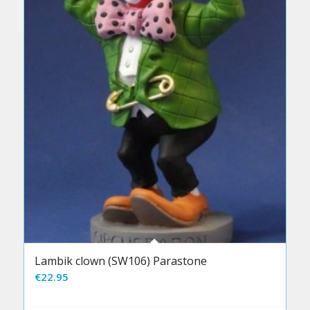
Lambik clown (SW106) Parastone
€
22.95