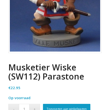
Musketier Wiske
(SW112) Parastone
€
22.95
Op voorraad
Toevoegen aan winkelwagen