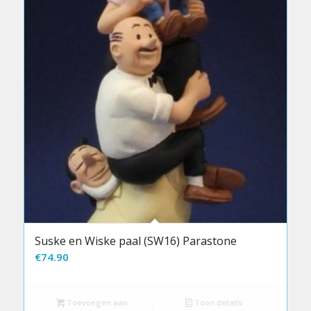
Suske en Wiske paal (SW16) Parastone
€
74.90
Toevoegen aan
Toon details