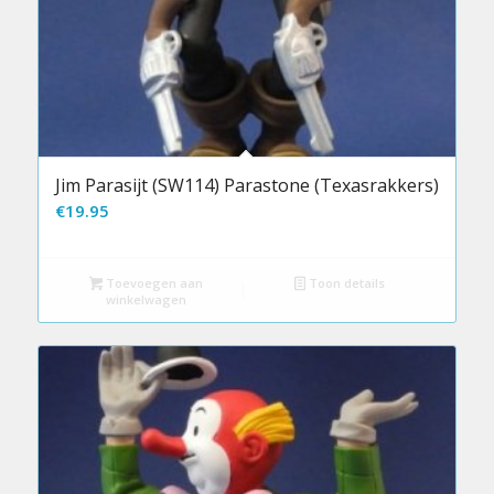
Jim Parasijt (SW114) Parastone (Texasrakkers)
€
19.95
Toevoegen aan
Toon details
winkelwagen