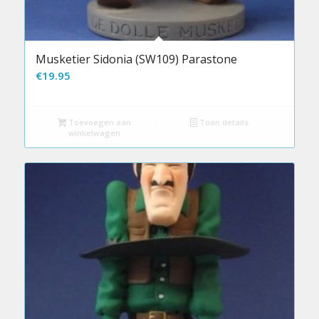
Musketier Sidonia (SW109) Parastone
€
19.95
Toevoegen aan
Toon details
winkelwagen