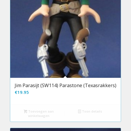
Jim Parasijt (SW114) Parastone (Texasrakkers)
€
19.95
Toevoegen aan
Toon details
winkelwagen