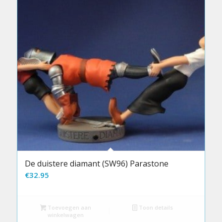
De duistere diamant (SW96) Parastone
€
32.95
Toevoegen aan
Toon details
winkelwagen