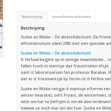
Beschrijving
Aanvullende informatie
Beschrijving
Suske en Wiske – De alvestêdestunt, De Friese
elfstedenstunt (deel 298) met een speciale ac
Suske en Wiske – De alvestêdestunt
It ferhaal begjint op in sinnige maaitiidsdei… 
fallen troch in mantsje dat friesstrielen ôfsjit
oant it laboratoarium fan professor Barabas. Hy
dat er it friesmantsje by fersin út it ferline nei 
Suske en Wiske reizgje it mantsje efternei nei i
winter hearsket, om’t Froast, de winterheks, de
wize om har te befrijen is om de alve ierdmant
hawwe se noch mar ien dei foar. Suske en Wisk