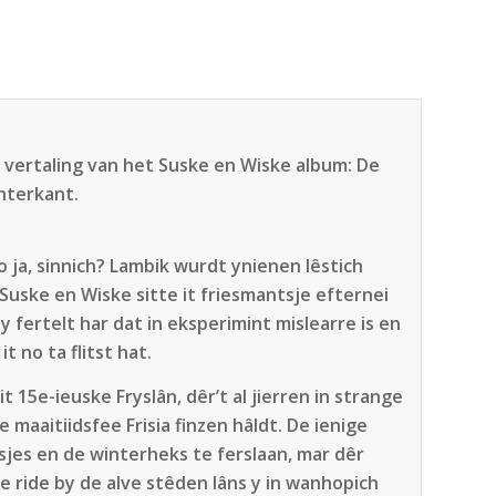
 vertaling van het Suske en Wiske album: De
hterkant.
no ja, sinnich? Lambik wurdt ynienen lêstich
. Suske en Wiske sitte it friesmantsje efternei
 fertelt har dat in eksperimint mislearre is en
it no ta flitst hat.
t 15e-ieuske Fryslân, dêr’t al jierren in strange
 maaitiidsfee Frisia finzen hâldt. De ienige
sjes en de winterheks te ferslaan, mar dêr
e ride by de alve stêden lâns y in wanhopich