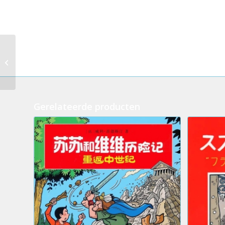
13.Suske en Wiske –
Luxe rode band:
115.De gezanten van
Mars (Lectura...
Gerelateerde producten