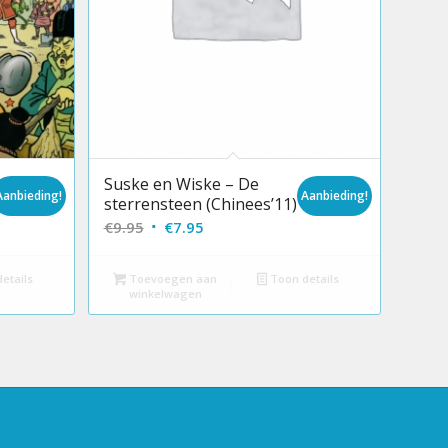
ke
Suske en Wiske – De
Aanbieding!
Aanbieding!
sterrensteen (Chinees’11)
Oorspronkelijke
Huidige
€
9.95
€
7.95
prijs
prijs
was:
is:
etails
Toevoegen aan
Toon details
winkelwagen
€9.95.
€7.95.