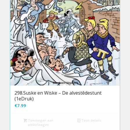
298.Suske en Wiske – De alvestêdestunt
(1eDruk)
€
7.99
Toevoegen aan
Toon details
winkelwagen