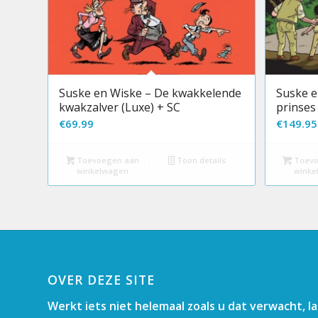
Suske en Wiske – De kwakkelende
Suske e
kwakzalver (Luxe) + SC
prinses
€
69.99
€
149.95
Toevoegen aan
Toon details
Toevo
winkelwagen
winke
OVER DEZE SITE
Werkt iets niet helemaal zoals u dat verwacht, l