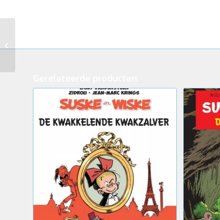
Suske en Wiske – De
werken van Lambik
(Luxe)
Gerelateerde producten