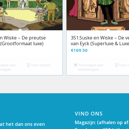
n Wiske – De preutse
351.Suske en Wiske – De v
 (Grootformaat luxe)
van Eyck (Superluxe & Luxe
€
169.50
egen aan
Toon details
Toevoegen aan
Toon d
lwagen
winkelwagen
VIND ONS
Magazijn: (afhalen op a
aat het dan ons even