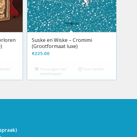
erloren
Suske en Wiske – Cromimi
)
(Grootformaat luxe)
€
225.00
etails
Toevoegen aan
Toon details
winkelwagen
fspraak)