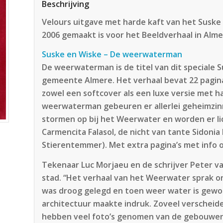
Beschrijving
Velours uitgave met harde kaft van het Susk
2006 gemaakt is voor het Beeldverhaal in Alm
Suske en Wiske – De weerwaterman
De weerwaterman is de titel van dit speciale 
gemeente Almere. Het verhaal bevat 22 pagina
zowel een softcover als een luxe versie met har
weerwaterman gebeuren er allerlei geheimzinn
stormen op bij het Weerwater en worden er 
Carmencita Falasol, de nicht van tante Sidonia 
Stierentemmer). Met extra pagina’s met info 
Tekenaar Luc Morjaeu en de schrijver Peter 
stad. “Het verhaal van het Weerwater sprak on
was droog gelegd en toen weer water is gewo
architectuur maakte indruk. Zoveel verscheide
hebben veel foto’s genomen van de gebouwen 