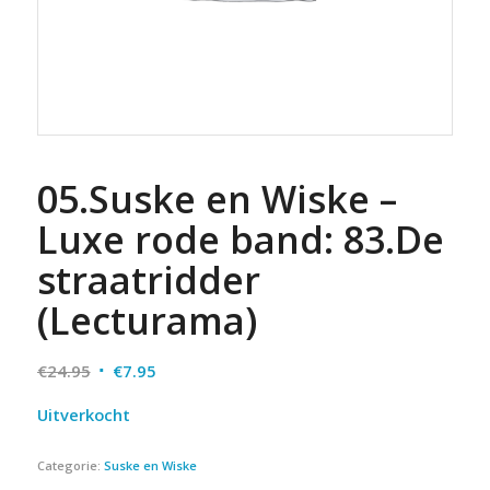
05.Suske en Wiske –
Luxe rode band: 83.De
straatridder
(Lecturama)
Oorspronkelijke
Huidige
€
24.95
€
7.95
prijs
prijs
Uitverkocht
was:
is:
€24.95.
€7.95.
Categorie:
Suske en Wiske