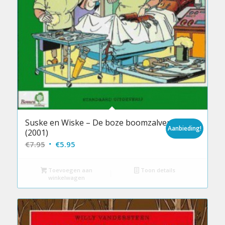
Suske en Wiske – De boze boomzalver
Aanbieding!
(2001)
Oorspronkelijke
Huidige
€
7.95
€
5.95
prijs
prijs
was:
is:
Toevoegen aan
Toon details
winkelwagen
€7.95.
€5.95.