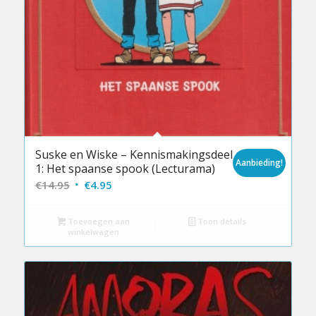
Suske en Wiske – Kennismakingsdeel nr.
Aanbieding!
1: Het spaanse spook (Lecturama)
Oorspronkelijke
Huidige
€
14.95
€
4.95
prijs
prijs
was:
is:
Toevoegen aan
Toon details
winkelwagen
€14.95.
€4.95.