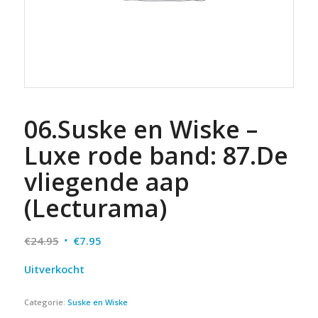
06.Suske en Wiske –
Luxe rode band: 87.De
vliegende aap
(Lecturama)
Oorspronkelijke
Huidige
€
24.95
€
7.95
prijs
prijs
Uitverkocht
was:
is:
€24.95.
€7.95.
Categorie:
Suske en Wiske