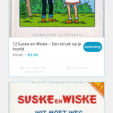
12.Suske en Wiske – Een struik op je
Aanbieding!
hoofd
Oorspronkelijke
Huidige
€
9.99
€
5.99
prijs
prijs
was:
is:
Toevoegen aan
Toon details
winkelwagen
€9.99.
€5.99.