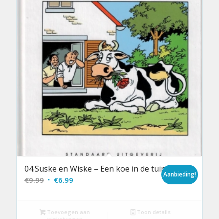
04.Suske en Wiske – Een koe in de tuin
Aanbieding!
Oorspronkelijke
Huidige
€
9.99
€
6.99
prijs
prijs
was:
is:
Toevoegen aan
Toon details
€9.99.
€6.99.