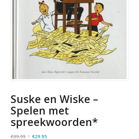
Suske en Wiske –
Spelen met
spreekwoorden*
Oorspronkelijke
Huidige
€
39.95
€
29.95