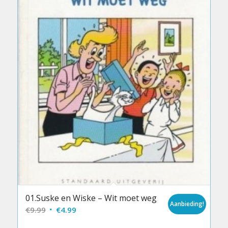
01.Suske en Wiske – Wit moet weg
Aanbieding!
Oorspronkelijke
Huidige
€
9.99
€
4.99
prijs
prijs