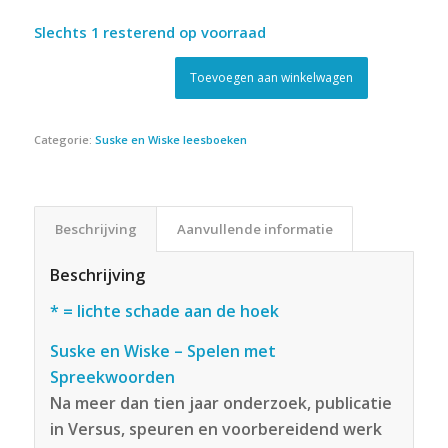
prijs
prijs
Slechts 1 resterend op voorraad
was:
is:
€39.95.
€29.95.
Toevoegen aan winkelwagen
Categorie:
Suske en Wiske leesboeken
Beschrijving
Aanvullende informatie
Beschrijving
* = lichte schade aan de hoek
Suske en Wiske – Spelen met
Spreekwoorden
Na meer dan tien jaar onderzoek, publicatie
in Versus, speuren en voorbereidend werk