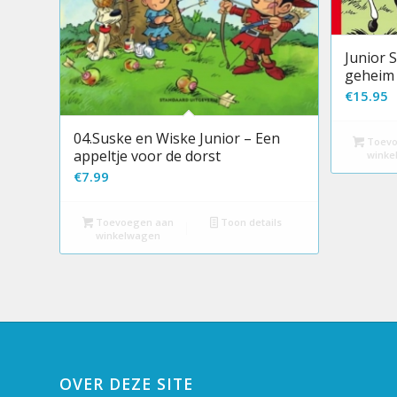
Junior 
geheim 
€
15.95
04.Suske en Wiske Junior – Een
Toevo
appeltje voor de dorst
winke
€
7.99
Toevoegen aan
Toon details
winkelwagen
OVER DEZE SITE