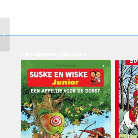
10.De kronieken van
Amoras – De zaak Sus
Antigoon #2 (1eDruk)
(+premi...
Gerelateerde producten