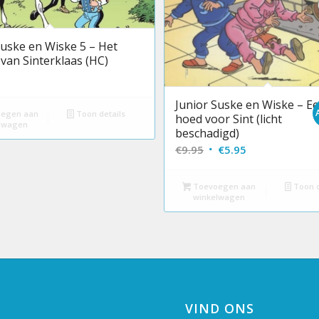
Suske en Wiske 5 – Het
van Sinterklaas (HC)
Junior Suske en Wiske – E
egen aan
Toon details
hoed voor Sint (licht
lwagen
beschadigd)
Oorspronkelijke
Huidige
€
9.95
€
5.95
prijs
prijs
was:
is:
Toevoegen aan
Toon d
winkelwagen
€9.95.
€5.95.
VIND ONS