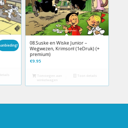
en
08.Suske en Wiske Junior –
Aanbieding!
Wegwezen, Krimson! (1eDruk) (+
premium)
€
9.95
etails
Toevoegen aan
Toon details
winkelwagen