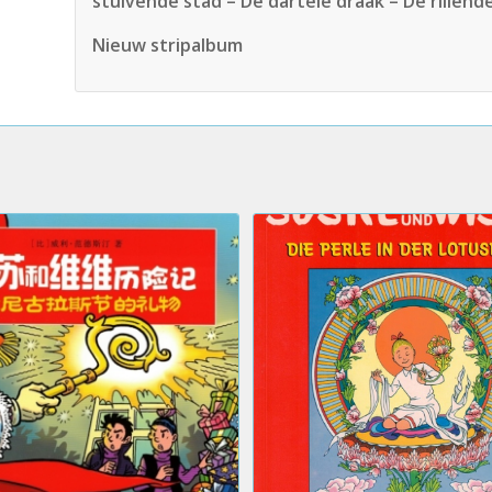
stuivende stad – De dartele draak – De rillend
Nieuw stripalbum