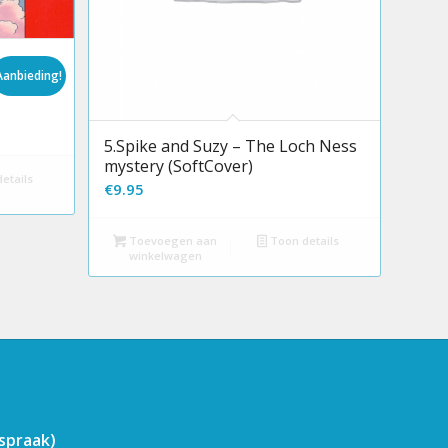
Aanbieding!
ht
5.Spike and Suzy – The Loch Ness
mystery (SoftCover)
etails
€
9.95
Toevoegen aan
Toon details
winkelwagen
fspraak)