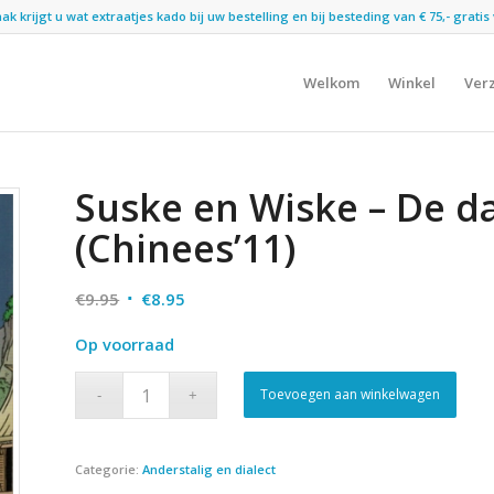
 krijgt u wat extraatjes kado bij uw bestelling en bij besteding van € 75,- gratis 
Welkom
Winkel
Ver
Suske en Wiske – De d
(Chinees’11)
Oorspronkelijke
Huidige
€
9.95
€
8.95
prijs
prijs
Op voorraad
was:
is:
€9.95.
€8.95.
Toevoegen aan winkelwagen
Categorie:
Anderstalig en dialect